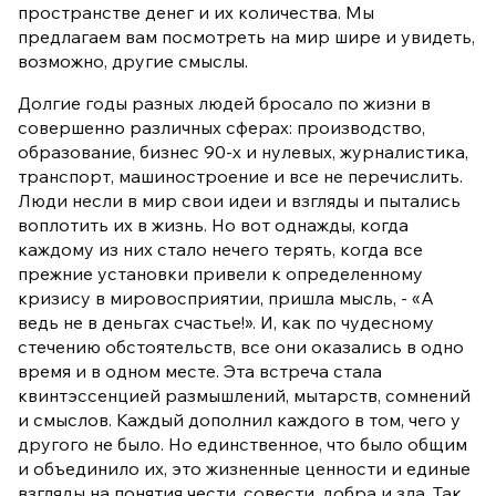
пространстве денег и их количества. Мы
предлагаем вам посмотреть на мир шире и увидеть,
возможно, другие смыслы.
Долгие годы разных людей бросало по жизни в
совершенно различных сферах: производство,
образование, бизнес 90-х и нулевых, журналистика,
транспорт, машиностроение и все не перечислить.
Люди несли в мир свои идеи и взгляды и пытались
воплотить их в жизнь. Но вот однажды, когда
каждому из них стало нечего терять, когда все
прежние установки привели к определенному
кризису в мировосприятии, пришла мысль, - «А
ведь не в деньгах счастье!». И, как по чудесному
стечению обстоятельств, все они оказались в одно
время и в одном месте. Эта встреча стала
квинтэссенцией размышлений, мытарств, сомнений
и смыслов. Каждый дополнил каждого в том, чего у
другого не было. Но единственное, что было общим
и объединило их, это жизненные ценности и единые
взгляды на понятия чести, совести, добра и зла. Так