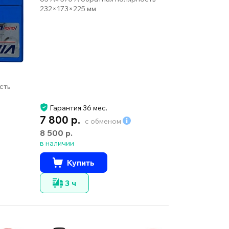
232×173×225 мм
сть
Гарантия 36 мес.
7 800 р.
с обменом
8 500 р.
в наличии
Купить
3 ч