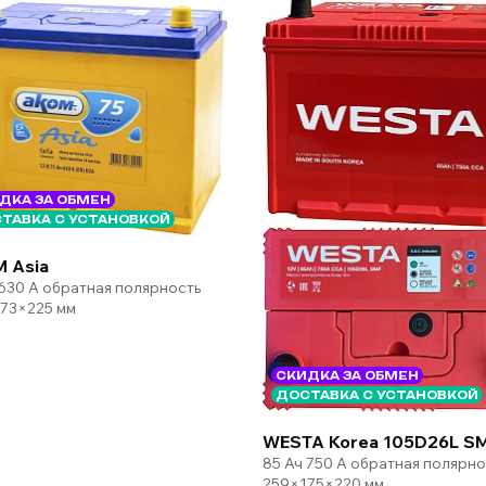
ДКА ЗА ОБМЕН
ТАВКА С УСТАНОВКОЙ
 Asia
 630 А обратная полярность
73×225 мм
СКИДКА ЗА ОБМЕН
ДОСТАВКА С УСТАНОВКОЙ
WESTA Korea 105D26L S
85 Ач 750 А обратная полярно
259×175×220 мм