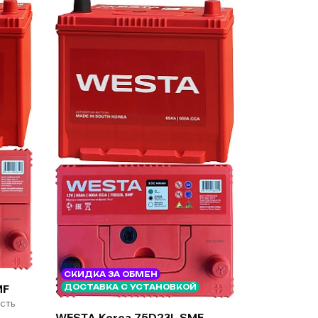
СКИДКА ЗА ОБМЕН
MF
ДОСТАВКА С УСТАНОВКОЙ
сть
WESTA Korea 75D23L SMF