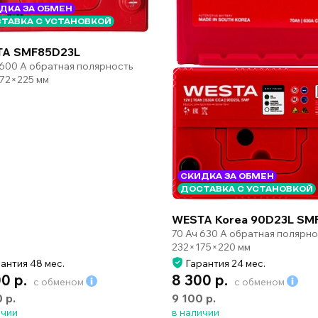
ДКА ЗА ОБМЕН
ТАВКА С УСТАНОВКОЙ
A SMF85D23L
 600 А обратная полярность
72×225 мм
СКИДКА ЗА ОБМЕН
ДОСТАВКА С УСТАНОВКОЙ
WESTA Korea 90D23L SM
70 Ач 630 А обратная полярно
232×175×220 мм
антия 48 мес.
Гарантия 24 мес.
00 р.
8 300 р.
с обменом
с обменом
0 р.
9 100 р.
ичии
в наличии