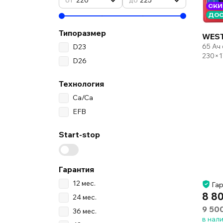
СКИ
ДОС
Типоразмер
WEST
65 Ач
D23
230×1
D26
Технология
Ca/Ca
EFB
Start-stop
Гарантия
12 мес.
Гар
8 8
24 мес.
9 50
36 мес.
в нал