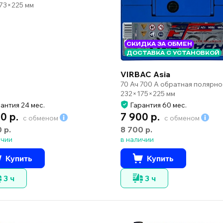
73×225 мм
СКИДКА ЗА ОБМЕН
ДОСТАВКА С УСТАНОВКОЙ
VIRBAC Asia
70 Ач 700 А обратная полярно
232×175×225 мм
антия 24 мес.
Гарантия 60 мес.
0 р.
7 900 р.
с обменом
с обменом
0 р.
8 700 р.
ичии
в наличии
Купить
Купить
3 ч
3 ч