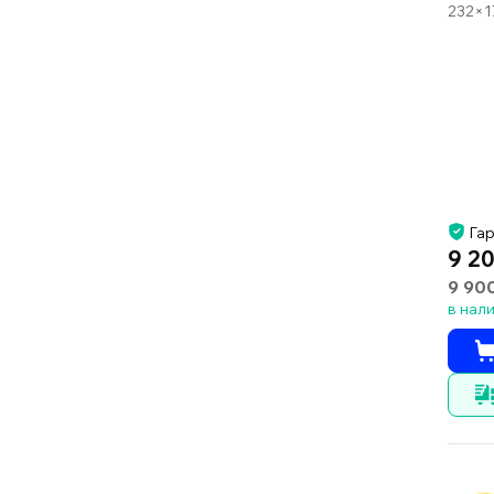
232×1
Гар
9 20
9 90
в нал