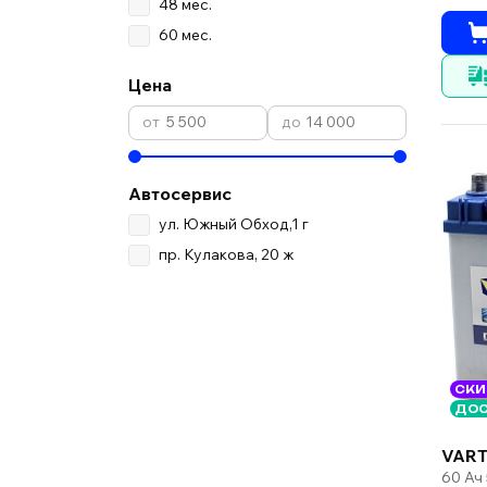
48 мес.
60 мес.
Цена
Автосервис
ул. Южный Обход,1 г
пр. Кулакова, 20 ж
СКИ
ДОС
VART
60 Ач