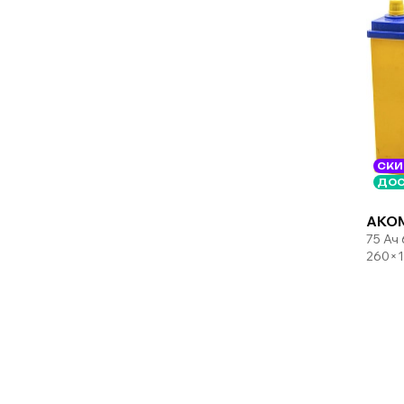
СКИ
ДОС
AKOM
75 Ач
260×1