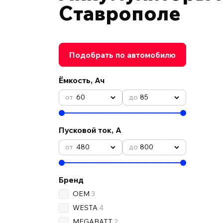
Ставрополе
Подобрать по автомобилю
Ёмкость, Ач
60
85
Пусковой ток, А
480
800
Бренд
OEM
3
WESTA
4
MEGABATT
2