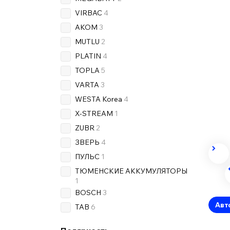
VIRBAC
4
AKOM
3
MUTLU
2
PLATIN
4
TOPLA
5
VARTA
3
WESTA Korea
4
X-STREAM
1
ZUBR
2
ЗВЕРЬ
4
ПУЛЬС
1
ТЮМЕНСКИЕ АККУМУЛЯТОРЫ
1
BOSCH
3
Авт
TAB
6