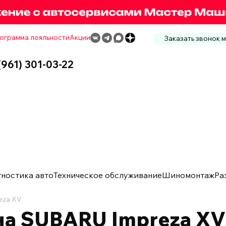
ограмма лояльности
Акции
Заказать звонок 
(961) 301-03-22
гностика авто
Техническое обслуживание
Шиномонтаж
Ра
eza XV
а SUBARU Impreza XV